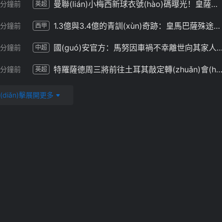
曼聯(lián)小梅西新球衣號(hào)碼曝光！皇薩仁仍想挖角，卡里克不愿過分吹捧
0分鐘前
英超
1.3億與3.4億的青訓(xùn)奇跡：皇馬巴薩殊途同歸，揭秘兩大豪門的“搞錢”密碼
2分鐘前
西甲
國(guó)安官方：馬努因車禍不幸離世向其家
5分鐘前
中超
特羅薩德周三將前往土耳其敲定轉(zhuǎn)會(huì)！槍手青訓(xùn)新星決定留隊(d
0分鐘前
英超
(diǎn)擊展開更多
加價(jià)，還是5億歐元違約金
爆火！網(wǎng)友用“一根蔥”cos哈蘭
1分鐘前
世界杯
無(wú)奈加西亞：賽前隊(duì)長(zhǎng)受傷賽中門將受傷，連遭打擊仿佛運(yùn)氣作祟
4分鐘前
英超
迪馬：由于對(duì)合同問題不滿，扎尼奧洛和烏迪內(nèi)斯的關(guān)系趨于惡化
5分鐘前
意甲
帶隊(duì)晉級(jí)世界杯半決賽，德拉富恩特是第四位做到的西班牙籍主帥
6分鐘前
其他
德媒：阿德耶米抵達(dá)多特蒙德，短暫停留后將前往巴塞羅那
8分鐘前
西甲