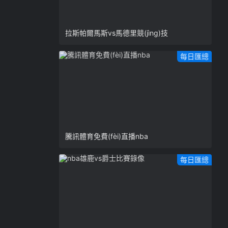
拉斯帕爾馬斯vs馬德里競(jìng)技
每日匯總
騰訊體育免費(fèi)直播nba
每日匯總