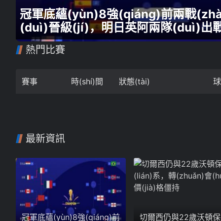
法甲
意甲
冠軍底蘊(yùn)8強(qiáng)前兩戰(
(duì)晉級(jí)，明日英阿兩隊(duì)出
中超
德甲
熱門比賽
歐冠
法甲
NBA
賽事
時(shí)間
狀態(tài)
球
CBA
電競(jìng)
最新資訊
冠軍底蘊(yùn)8強(qiáng)前
切爾西仍與22歲沃頓