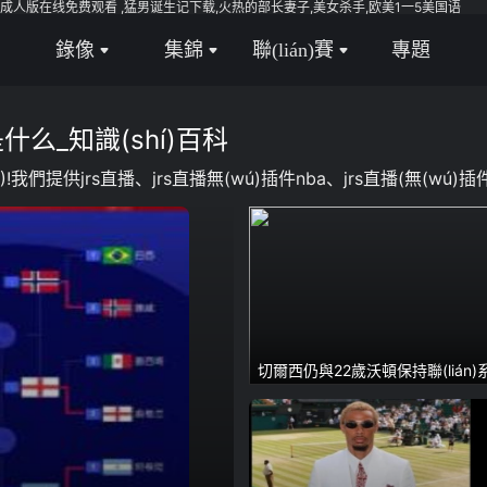
成人版在线免费观看 ,猛男诞生记下载,火热的部长妻子,美女杀手,欧美1一5美国语
專題
錄像
集錦
聯(lián)賽
全部
全部
NBA
什么_知識(shí)百科
頻
足球
足球
CBA
我們提供jrs直播、jrs直播無(wú)插件nba、jrs直播(無(wú
頻
籃球
籃球
英超
法甲
意甲
德甲
切爾西仍與22歲沃頓保持聯(lián)系
會(huì)因價(jià)格僵持
西甲
美職聯(lián)