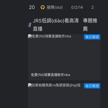
20
2
狼隊(duì)
0/2/14
2
JRS低調(diào)看高清
專題推
直播
薦
每日匯總
免費(fèi)球賽直播軟件nba
每日匯總