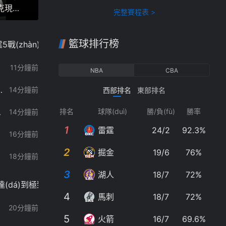
克現
完整賽程表 >
戰(zhàn)
籃球排行榜
5戰(zhàn)全敗11號(hào)秀14分引6人上雙
11分鐘前
NBA
CBA
uí)敢說西班牙拿不到第二顆星
排
14分鐘前
西部排名
東部排名
1
g)求尊重家人隱私
排名
球隊(duì)
勝/負(fù)
勝率
排
14分鐘前
1
2
1
雷霆
24/2
92.3%
16分鐘前
2
2
掘金
19/6
76%
18分鐘前
3
湖人
18/7
72%
(dá)到極致是他們享受足球的根源
4
5
馬刺
18/7
72%
20分鐘前
5
5
6
火箭
16/7
69.6%