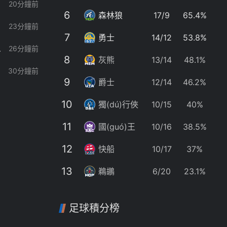
20分鐘前
6
6
7
森林狼
17/9
65.4%
23分鐘前
7
8
7
勇士
14/12
53.8%
人致以哀悼
26分鐘前
8
8
9
灰熊
13/14
48.1%
uì)！
30分鐘前
9
1
9
爵士
12/14
46.2%
德，哈蘭德本人回復(fù)，超600萬(wàn)點(diǎn)贊
10
1
1
獨(dú)行俠
10/15
40%
33分鐘前
11
1
1
國(guó)王
10/16
38.5%
35分鐘前
12
1
1
快船
10/17
37%
36分鐘前
13
1
1
鵜鶘
6/20
23.1%
36分鐘前
1
足球積分榜
38分鐘前
1