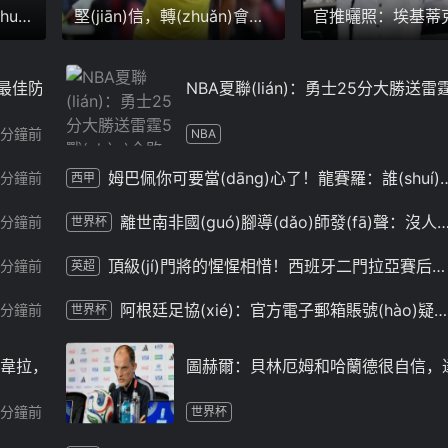
huì)
堅(jiān)信，轉(zhuǎn)會
官推曬照：埃基蒂
(huì)國(guó)米能順利完成
(xiàn)場(chǎng)觀
溫網(wǎng)
度最佳防守球員，輔佐約基奇繼續(xù)爭(zhēng)冠
NBA夏聯(lián)：勇士25分大勝送雷霆
9分鐘前
NBA
姆巴佩你可要當(dāng)心了！龍賽羅：誰(sh
1分鐘前
西甲
離世南非國(guó)腳導(dǎo)師發(fā)聲：沒人預(yù)料到這件事我們請(qǐn
4分鐘前
世界杯
頂級(jí)門將的惺惺相惜！西班牙二門拉亞賽后向庫(kù)爾圖瓦送去安慰
4分鐘前
英超
阿根廷足協(xié)：官方電子郵箱賬號(hào)疑似遭黑客入侵，并發(fā)送異常郵件
7分鐘前
世界杯
韋拉，那不勒斯要價(jià)1500萬(wàn)歐
圖赫爾：貝林厄姆和哈蘭德很自信，達
8分鐘前
世界杯