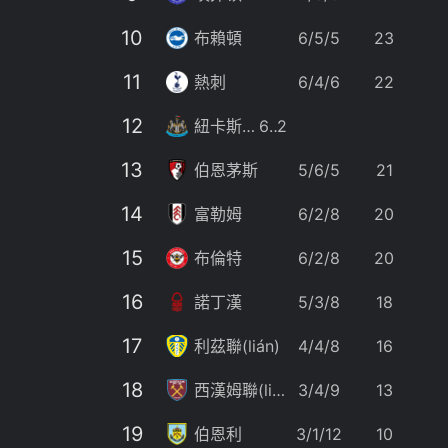
55分鐘前
10
1
布賴頓
6/5/5
23
最多足球賽
56分鐘前
11
1
熱刺
6/4/6
22
12
1
紐卡斯?fàn)?/span>
6/4/6
22
13
1
伯恩茅斯
5/6/5
21
14
1
富勒姆
6/2/8
20
15
1
布倫特
6/2/8
20
16
1
諾丁漢
5/3/8
18
17
1
利茲聯(lián)
4/4/8
16
18
1
西漢姆聯(lián)
3/4/9
13
19
1
伯恩利
3/1/12
10