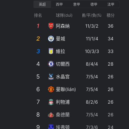
英超
西甲
意甲
德甲
法甲
1
留洋一年未達(dá)預(yù)期
排名
球隊(duì)
勝/平/負(fù)
積分
排
1
39分鐘前
1
1
阿森納
11/3/2
36
昂首離開無(wú)愧我心
41分鐘前
2
2
曼城
11/1/4
34
45分鐘前
3
維拉
10/3/3
33
多離隊(duì)的可能
48分鐘前
4
切爾西
8/4/4
28
我風(fēng)格相似
50分鐘前
5
5
水晶宮
7/5/4
26
ián)簽約5+1年，轉(zhuǎn)會(huì)費(fèi)總價(jià)5000
6
6
曼聯(lián)
7/5/4
26
51分鐘前
7
7
利物浦
8/2/6
26
53分鐘前
8
8
桑德蘭
7/5/4
26
54分鐘前
9
9
埃弗頓
7/3/6
24