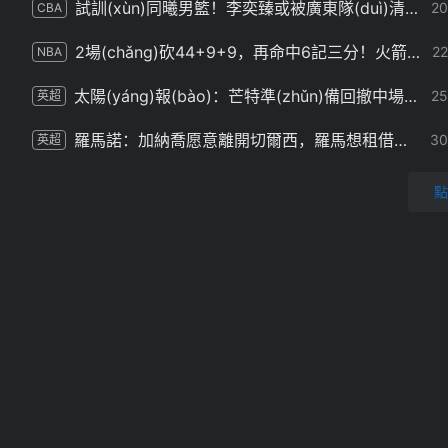
試訓(xùn)同曦男籃！李奕臻或被廣東隊(duì)清洗，朱芳雨至少裁掉3人
2
CBA
2場(chǎng)砍44+9+9，再命中6記三分！火箭隊(duì)1勝1負(fù)，1號(hào)位黑馬橫空出世
2
NBA
太陽(yáng)報(bào)：芒特準(zhǔn)備回撤中場(chǎng)緩解曼聯(lián)用人荒，埃德松的交易仍存變數(shù)
2
英超
羅馬諾：加納喬愿意離開切爾西，羅馬想租借但切爾西希望永久轉(zhuǎn)會(huì)
3
英超
點
記者：馬競(jìng)不會(huì)為阿爾瓦雷斯
3
西甲
挪威媒體：特朗普向挪威首相祝賀挪威戰(zhàn)勝巴西，并問候哈蘭德
3
世界杯
馬卡：皇馬對(duì)維尼修斯的未來(lái)保持平靜，他們有信心完成續(xù)約
3
西甲
鄭智談謝初筠加盟：更多關(guān)注球員的能力，年齡大小都不是問題
3
中超
徐昕請(qǐng)假推遲去國(guó)家隊(duì)報(bào)到：世預(yù)賽僅打28秒此前婉拒馬刺夏聯(lián)邀約
3
CBA