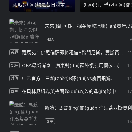
兩戰(zhàn)均是昔日冠軍隊
(lián)系，轉(zhuǎn)會(
(duì)晉級(jí)，明日英阿兩
因價(jià)格僵持
隊(duì)出戰(zhàn)挪瑞
未來(lái)可期，掘金簽歐冠聯(lián)賽年
NBA
羅馬諾：佛羅倫薩即將租借A希門尼斯，買斷費(fèi)2000萬(wàn)歐
1
英超
CBA最新消息！廣東對(duì)兩外援使用優(yōu)先續(xù)約權(quán)，上海引入胡金秋被叫停，范子銘不愿離開北京
1
CBA
中乙官方：三鎮(zhèn)B隊(duì)vs廈門飛鷺、海港富盛經(jīng)開vs山西等5場(chǎng)比賽延期
1
其他
在貝林厄姆為英格蘭隊(duì)攻入的進(jìn)球中，有73%是在大賽中打進(jìn)
1
西甲
羅體：馬競(jìng)關(guān)注馬蒂亞斯奧利
1
西甲