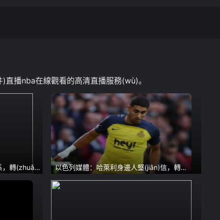
)插件)直播nba在線觀看的高清直播服務(wù)。
，轉(zhuǎn)
以色列媒體：哈萊利身邊人堅(jiān)信，轉
(zhuǎn)會(huì)國(guó)米能順利完成