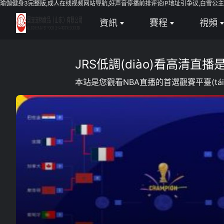
瑜伽健身3完整版,成人在线视频网站导航,好声音停播前排评论IP地址引争议,白雪公主
資訊
賽程
視頻
全部
全部
全部
JRS低調(diào)看高清直播是
足球
足球
足球視
本站是您觀看NBA直播的首選觀賽平臺(tái)!
籃球
籃球
籃球視
體育
NBA
英超
CBA
西甲
WNBA
意甲
英超
德甲
西甲