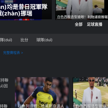
日職聯(lián)
zhàn)均是昔日冠軍隊
戰(zhàn)挪瑞
法乙
白色西服造型搶眼！利物浦官推曬
現(xiàn)場(chǎng)觀戰(zhàn)溫網
全部
足球直播
隊(duì)
比分
球隊(duì)
完整賽程表 >
保持聯
以色列媒體：哈萊利身邊人
白色西服造型搶眼