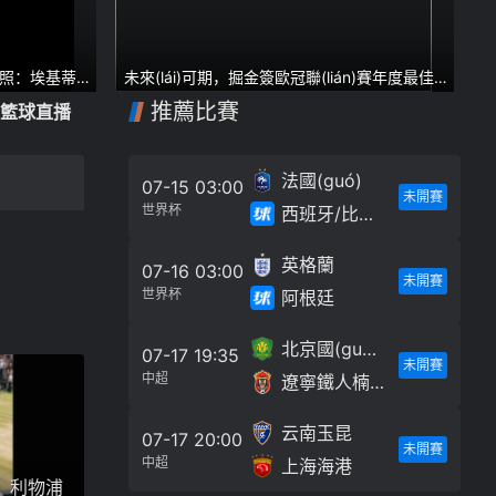
照：埃基蒂克
未來(lái)可期，掘金簽歐冠聯(lián)賽年度最佳防
(wǎng)
守球員，輔佐約基奇繼續(xù)爭(zhēng)冠
推薦比賽
籃球直播
法國(guó)
07-15 03:00
未開賽
世界杯
西班牙/比利時(shí)
英格蘭
07-16 03:00
未開賽
世界杯
阿根廷
北京國(guó)安
07-17 19:35
未開賽
中超
遼寧鐵人楠波灣
云南玉昆
07-17 20:00
未開賽
中超
上海海港
！利物浦